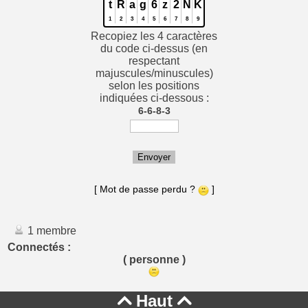
t
R
a
g
6
z
2
N
K
1
2
3
4
5
6
7
8
9
Recopiez les 4 caractères
du code ci-dessus (en
respectant
majuscules/minuscules)
selon les positions
indiquées ci-dessous :
6-6-8-3
Envoyer
[ Mot de passe perdu ?
]
1 membre
Connectés :
( personne )
Haut

