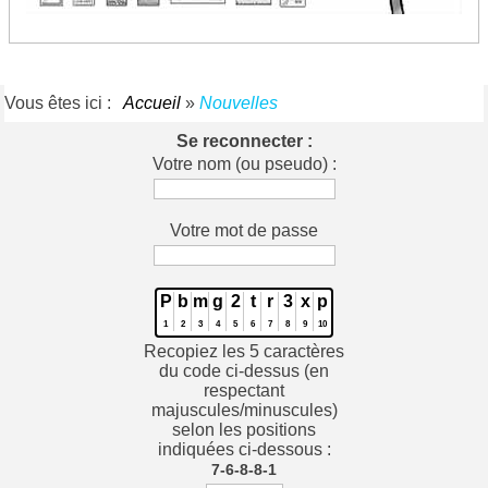
Vous êtes ici :
Accueil
»
Nouvelles
Se reconnecter :
Votre nom (ou pseudo) :
Votre mot de passe
P
b
m
g
2
t
r
3
x
p
1
2
3
4
5
6
7
8
9
10
Recopiez les 5 caractères
du code ci-dessus (en
respectant
majuscules/minuscules)
selon les positions
indiquées ci-dessous :
7-6-8-8-1