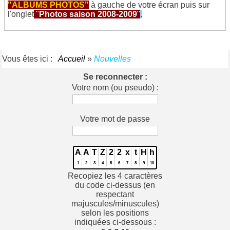
"
ALBUMS PHOTOS"
à gauche de votre écran puis sur
l'onglet
"
Photos saison 2008-2009
"
.
Vous êtes ici :
Accueil
»
Nouvelles
Se reconnecter :
Votre nom (ou pseudo) :
Votre mot de passe
A
A
T
Z
2
2
x
t
H
h
1
2
3
4
5
6
7
8
9
10
Recopiez les 4 caractères
du code ci-dessus (en
respectant
majuscules/minuscules)
selon les positions
indiquées ci-dessous :