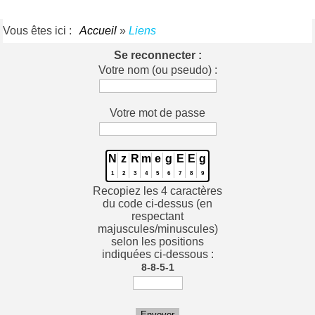
Vous êtes ici :
Accueil
»
Liens
Se reconnecter :
Votre nom (ou pseudo) :
Votre mot de passe
N
z
R
m
e
g
E
E
g
1
2
3
4
5
6
7
8
9
Recopiez les 4 caractères
du code ci-dessus (en
respectant
majuscules/minuscules)
selon les positions
indiquées ci-dessous :
8-8-5-1
Envoyer